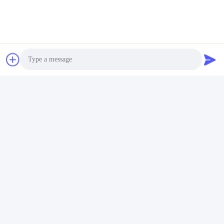
Wywiad:
Dzięki potężnym
funkcjom uczenia się
Dokładność:
maszyna może
automatycznie
Precyzja:Z wiodącą
rozpoznać obiekt
wysoką precyzją w
cząstki, a po niewielkich
dziedzinie produktów
manualnych
przemysłowych.
dostosowaniach i
zapisywaniu można
łatwo do niego dotrzeć i
Photo
go użyć.
Video Call
Audio Call
Elastyczny:
Z jednym kliknięciem i
szybkim przełączaniem
Wysokiej prędkości:
elementów produktu,