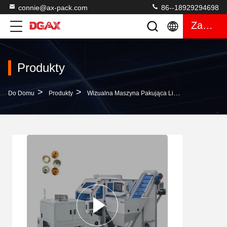
connie@ax-pack.com
86--18929294698
Zacytować
Produkty
>
>
>
Do Domu
Produkty
Wizualna Maszyna Pakująca Licząca
Wielofu