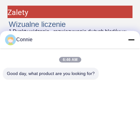
Zalety
Wizualne liczenie
1.Punkty widzenia - rozwiązywanie dużych błędów w
pojedynczej masie materiału.
Connie
2.Szybkie obrazowanie: 8000*10000 sztuk/min.
3Wysoka precyzja: dokładność do 0,03%, bez
odchylenia ujemnego (zredukuje skargi klientów).
4Dane komputerowe można szybko przechowywać w
6:46 AM
tysiącach produktów.
5Szybko wymieniać materiały jednym kluczem, gotowe
Good day, what product are you looking for?
do użycia.
6.wygodne uruchomienie i łatwa obsługa.
7Niezależna produkcja i kontrola jakości.
8Można go połączyć z systemem ERP lub MES i
śledzić informacje o produkcie.
9.Szybkie odzyskiwanie obrazu,liczenie całego stosu i
rozkład logiczny, które opierają się na technologii wizji
wysokiej prędkości.