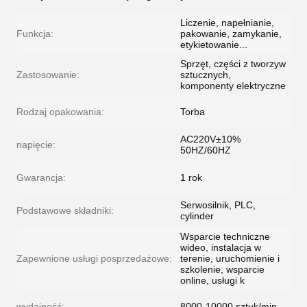
Liczenie, napełnianie,
Funkcja:
pakowanie, zamykanie,
etykietowanie...
Sprzęt, części z tworzyw
Zastosowanie:
sztucznych,
komponenty elektryczne
Rodzaj opakowania:
Torba
AC220V±10%
napięcie:
50HZ/60HZ
Gwarancja:
1 rok
Serwosilnik, PLC,
Podstawowe składniki:
cylinder
Wsparcie techniczne
wideo, instalacja w
Zapewnione usługi posprzedażowe:
terenie, uruchomienie i
szkolenie, wsparcie
online, usługi k
wydajność:
8000-10000 sztuk/min