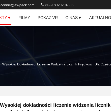
connie@ax-pack.com
86--18929294698
KTY
FILMY
POKAZ VR
O NAS
AKTUALNO
Wysokiej Dokładności Liczenie Widzenia Licznik Prędkości Dla Częś
Wysokiej dokładności liczenie widzenia licznik