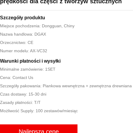
prędkości dla części z tworzyw sztucznych
Szczegóły produktu
Miejsce pochodzenia: Dongguan, Chiny
Nazwa handlowa: DGAX
Orzecznictwo: CE
Numer modelu: AX-VC32
Warunki płatności i wysyłki
Minimalne zamówienie: 1SET
Cena: Contact Us
Szczegóły pakowania: Piankowa wewnętrzna + zewnętrzna drewnian
Czas dostawy: 15-30 dni
Zasady płatności: T/T
Możliwość Supply: 100 zestawów/miesiąc
Najlepszą cenę