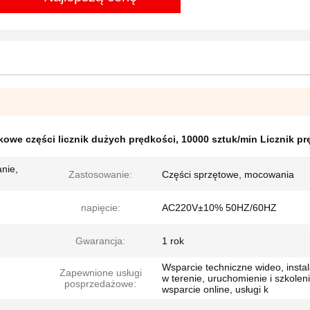
ikowe części licznik dużych prędkości
,
10000 sztuk/min Licznik pr
anie,
Zastosowanie:
Części sprzętowe, mocowania
napięcie:
AC220V±10% 50HZ/60HZ
Gwarancja:
1 rok
Wsparcie techniczne wideo, instal
Zapewnione usługi
w terenie, uruchomienie i szkoleni
posprzedażowe:
wsparcie online, usługi k