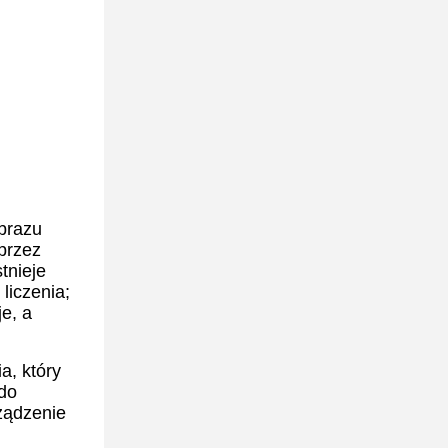
brazu
przez
tnieje
liczenia;
e, a
a, który
 do
ządzenie