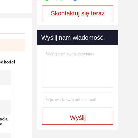
Skontaktuj się teraz
Wyślij nam wiadomość.
ędkości
Wyślij
acja
e,