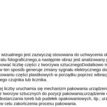
 wizualnego jest zazwyczaj stosowana do uchwycenia o
tu fotograficznego,a następnie obraz jest analizowany 
ikować liczbę części z tworzywa sztucznegoDodatkowo is
w ten sposób generuje zmiany sygnału elektrycznego do 
dkowaniu części plastikowych w porządku poprzez wibracj
go czujnika lub licznika.
ej liczby uruchamia się mechanizm pakowania urządzeni
 z tworzyw sztucznych do pozycji pakowania;urządzenie
ostarczania toreb lub pudełek opakowaniowych, itp.; ur
 w celu zakończenia procesu pakowania.