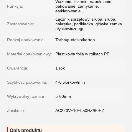
Ważenie, liczenie, napełnianie,
Funkcja:
pakowanie, zamykanie,
etykietowanie...
Łącznik sprzętowy, śruba, śruba,
Zastosowanie:
nakrętka, podkładka, główka zamka
błyskawicznego
Rodzaj opakowania:
Torba/pudełko/karton
Materiał opakowaniowy:
Plastikowa folia w rolkach PE
Gwarancja:
1 rok
Szybkość pakowania:
4-6 worków/min
Wykrywalny rozmiar:
5-60mm
Zasilanie:
AC220V±10% 50HZ/60HZ
Opis produktu