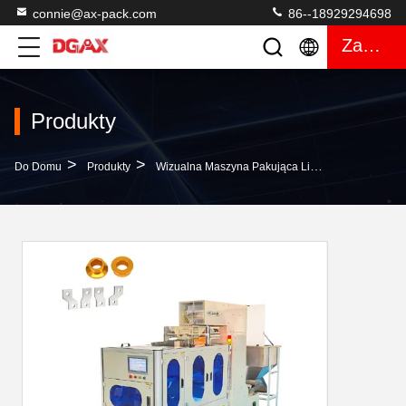
connie@ax-pack.com
86--18929294698
Zacytować
Produkty
>
>
>
Do Domu
Produkty
Wizualna Maszyna Pakująca Licząca
Części 