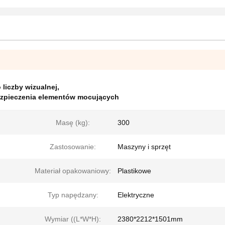
liczby wizualnej
,
ezpieczenia elementów mocujących
Masę (kg):
300
Zastosowanie:
Maszyny i sprzęt
Materiał opakowaniowy:
Plastikowe
Typ napędzany:
Elektryczne
Wymiar ((L*W*H):
2380*2212*1501mm