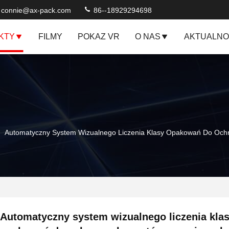
connie@ax-pack.com
86--18929294698
KTY
FILMY
POKAZ VR
O NAS
AKTUALNO
Automatyczny System Wizualnego Liczenia Klasy Opakowań Do Och
Automatyczny system wizualnego liczenia kla