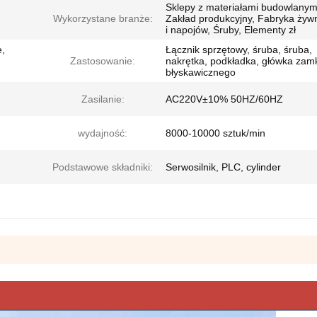
Sklepy z materiałami budowlanym
Wykorzystane branże:
Zakład produkcyjny, Fabryka żyw
i napojów, Śruby, Elementy zł
e,
Łącznik sprzętowy, śruba, śruba,
Zastosowanie:
nakrętka, podkładka, główka zam
błyskawicznego
Zasilanie:
AC220V±10% 50HZ/60HZ
wydajność:
8000-10000 sztuk/min
Podstawowe składniki:
Serwosilnik, PLC, cylinder