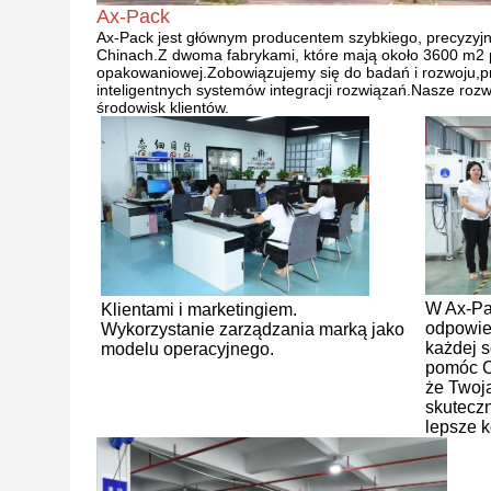
Ax-Pack
Ax-Pack jest głównym producentem szybkiego, precyzyjne
Chinach.Z dwoma fabrykami, które mają około 3600 m2 p
opakowaniowej.Zobowiązujemy się do badań i rozwoju,p
inteligentnych systemów integracji rozwiązań.Nasze ro
środowisk klientów.
W Ax-Pa
Klientami i marketingiem.
odpowied
Wykorzystanie zarządzania marką jako
każdej s
modelu operacyjnego.
pomóc Ci
że Twoja
skutecz
lepsze 