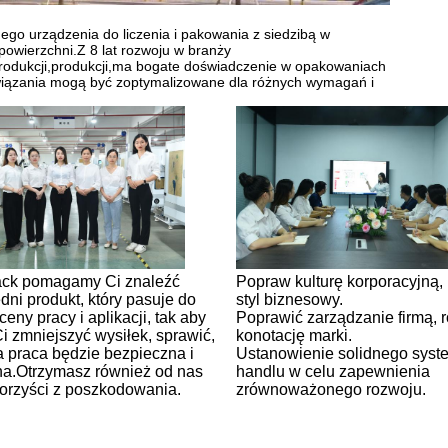
go urządzenia do liczenia i pakowania z siedzibą w
owierzchni.Z 8 lat rozwoju w branży
rodukcji,produkcji,ma bogate doświadczenie w opakowaniach
związania mogą być zoptymalizowane dla różnych wymagań i
ck pomagamy Ci znaleźć
Popraw kulturę korporacyjną,
ni produkt, który pasuje do
styl biznesowy.
ceny pracy i aplikacji, tak aby
Poprawić zarządzanie firmą, 
 zmniejszyć wysiłek, sprawić,
konotację marki.
 praca będzie bezpieczna i
Ustanowienie solidnego syst
na.Otrzymasz również od nas
handlu w celu zapewnienia
korzyści z poszkodowania.
zrównoważonego rozwoju.