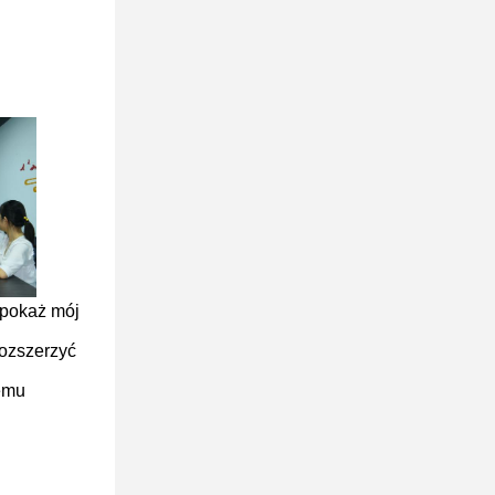
 pokaż mój
rozszerzyć
emu